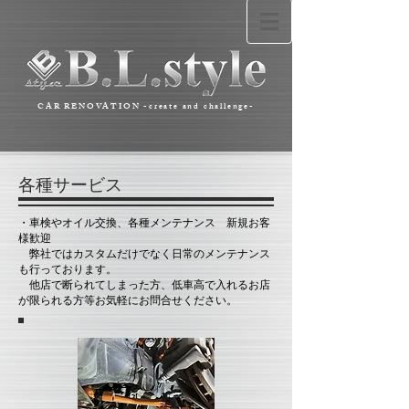
CAR RENOVATION -create and challenge-
​各種サービス
​・車検やオイル交換、各種メンテナンス 新規お客
様歓迎
​ 弊社ではカスタムだけでなく日常のメンテナンス
も行っております。
​ 他店で断られてしまった方、低車高で入れるお店
が限られる方等お気軽にお問合せください。